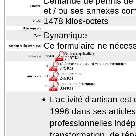
Demande de permis de c
Finalité :
et / ou ses annexes co
1478 kilos-octets
Poids :
Remarque(s) :
Dynamique
Type :
Ce formulaire ne nécess
Signature électronique :
Notice explicative
Notice(s) :
n°51434
(1187 Ko)
Références cadastrales complémentaires
n°3
(775 Ko)
Fiche de calcul
Annexe(s) :
n°2
(249 Ko)
Fiche complémentaire
n°1
(834 Ko)
L’activité d’artisan est 
1996 dans ses articles 
professionnelles indé
transformation, de rép