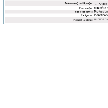
Référence(s) juridique(s) :
Article
Ministère c
Emetteur(s) :
Profession
Public concerné :
Identificat
Catégorie :
Aucune pie
Pièce(s) jointe(s) :