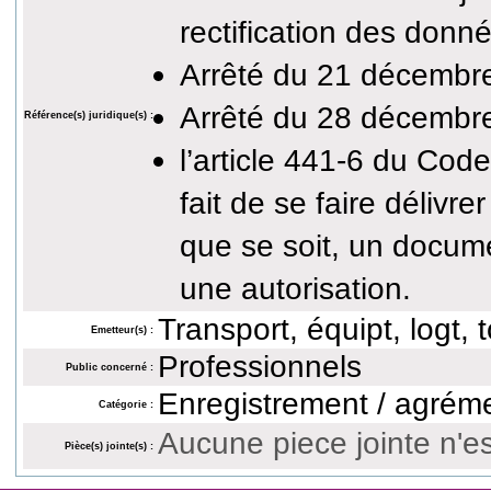
rectification des donn
Arrêté du 21 décembr
Arrêté du 28 décembr
Référence(s) juridique(s) :
l’article 441-6 du Co
fait de se faire déliv
que se soit, un docume
une autorisation.
Transport, équipt, logt,
Emetteur(s) :
Professionnels
Public concerné :
Enregistrement / agrém
Catégorie :
Aucune piece jointe n'es
Pièce(s) jointe(s) :