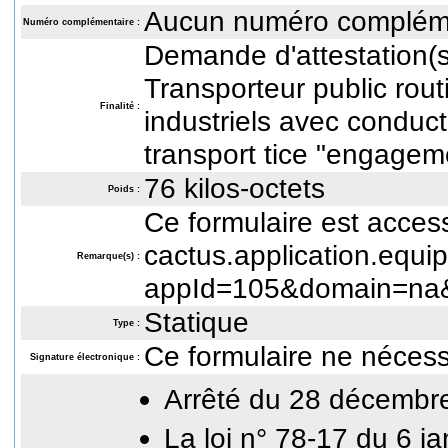
Aucun numéro complém
Numéro complémentaire :
Demande d'attestation(s)
Transporteur public rou
Finalité :
industriels avec conduc
transport tice "engagem
76 kilos-octets
Poids :
Ce formulaire est accessi
cactus.application.equ
Remarque(s) :
appId=105&domain=na&
Statique
Type :
Ce formulaire ne nécess
Signature électronique :
Arrêté du 28 décembr
La loi n° 78-17 du 6 ja